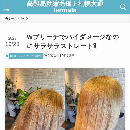
高難易度縮毛矯正札幌大通
fermata
MENU
ホーム
blog
Wブリーチでハイダメージなの
2023
10/23
にサラサラストレート⁈
2023年10月23日
blog
さまざまな事例