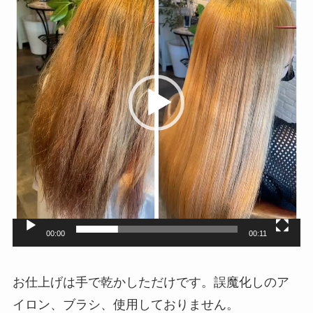
プ
レ
ー
ヤ
ー
00:00
00:11
お仕上げは手で乾かしただけです。誤魔化しのア
イロン、ブラシ、使用しておりません。