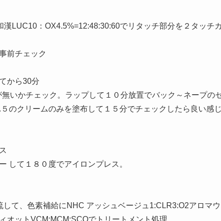
漢LUC10：OX4.5%=12:48:30:60でリタッチ部分を２タッチ
事前チェック
てから30分
ラが無いかチェック。ラップして１０分放置でバック～ネープの
.５のクリームのみを塗布して１５分でチェックしたら良い感
ス
ー して１８０度でアイロンプレス。
して、色素補給にNHC アッシュベージュ1:CLR3:O2アロマ
オットVCM:MCM:SCOでトリートメント処理。