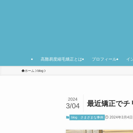
高難易度縮毛矯正とは
プロフィール
イ
ホーム
blog
2024
最近矯正でチ
3/04
2024年3月4日
blog
さまざまな事例