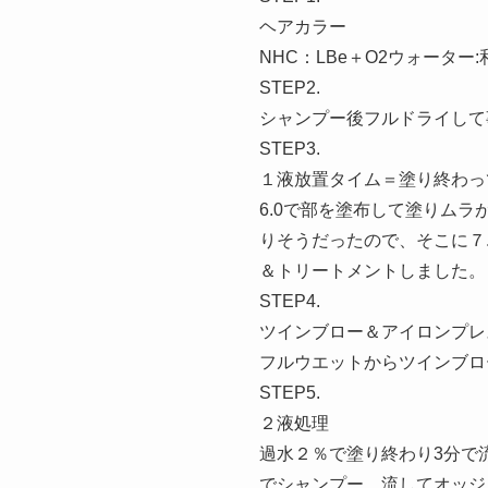
ヘアカラー
NHC：LBe＋O2ウォーター:和
STEP2.
シャンプー後フルドライして
STEP3.
１液放置タイム＝塗り終わっ
6.0で部を塗布して塗りム
りそうだったので、そこに７
＆トリートメントしました。
STEP4.
ツインブロー＆アイロンプレ
フルウエットからツインブロ
STEP5.
２液処理
過水２％で塗り終わり3分で流
でシャンプー。流してオッジィ