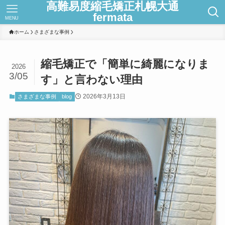
高難易度縮毛矯正札幌大通
fermata
MENU
ホーム
さまざまな事例
縮毛矯正で「簡単に綺麗になりま
2026
3/05
す」と言わない理由
2026年3月13日
さまざまな事例
blog